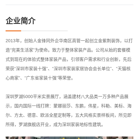
企业简介
2013年，创始人金锋同外企华南区高管一起创立金紫荆装饰，以打
造“完美生活家”为使命。致力于整体家装产品。公司从始的套餐模
式到现在的体验式整体家装产品，引领客户需求和行业创新，先后
荣获“深圳市家装十强”、“深圳市家装家居协会会长单位”、“天猫核
心商家”、“广东省家装十强”等荣誉。
深圳罗湖5000平米实景展厅，涵盖建材八大品类一万多种产品展
示，国内国际一线打牌：蒙娜丽莎、东鹏，伟星，科勒、美标、海
尔、方太、德意、欧派全屋定制等，五大风格实景样板间，所见即
所得，罗湖旗舰店开业，成为深圳家装地标性建筑。