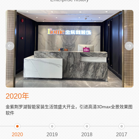
2020年
2
金紫荆罗湖智能家装生活馆盛大开业，引进高清3Dmax全景效果图
金
软件
5
2020
2019
2018
2017